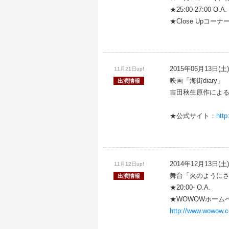
★25:00-27:00 O.A.
★Close Upコー
2015年06月13日(土
11月21日up!
映画「海街diary」
出演情報
吉田秋生原作による
★公式サイト：
http
2014年12月13日(土)
11月12日up!
舞台「火のようにさ
出演情報
★20:00- O.A.
★WOWOWホーム
http://www.wowow.c