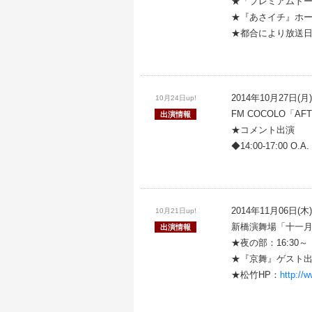
★「プレミアムト
★『あさイチ』ホ
★都合により放送
2014年10月27日(月)
10月24日up!
FM COCOLO「AFT
出演情報
★コメント出演
◆14:00-17:00 O.A.
2014年11月06日(木)
10月21日up!
新橋演舞場「十一
出演情報
★夜の部：16:30～
★『京舞』ゲスト
★松竹HP：
http://