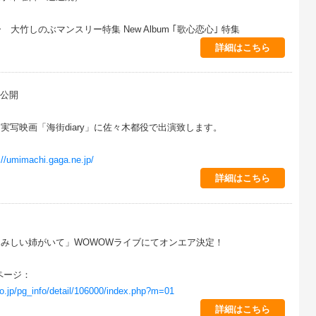
ナー 大竹しのぶマンスリー特集 New Album ｢歌心恋心｣ 特集
詳細はこちら
)公開
実写映画「海街diary」に佐々木都役で出演致します。
://umimachi.gaga.ne.jp/
詳細はこちら
みしい姉がいて」WOWOWライブにてオンエア決定！
ページ：
o.jp/pg_info/detail/106000/index.php?m=01
詳細はこちら