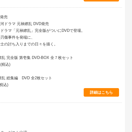
)発売
河ドラマ 元禄繚乱 DVD発売
ドラマ「元禄繚乱」完全版がついにDVDで登場。
の刃傷事件を発端に、
浪士の討ち入りまでの日々を描く。
乱 完全版 第壱集 DVD-BOX 全７枚セット
(税込)
乱 総集編 DVD 全2枚セット
税込)
詳細はこちら