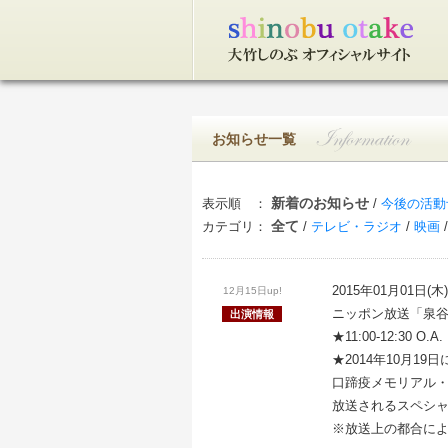
トップページ
お知らせ一覧
新着のお知らせ
表示順 ：
/
今後の活動
全て
カテゴリ：
/
テレビ・ラジオ
/
映画
2015年01月01日(木)
12月15日up!
ニッポン放送「泉谷
出演情報
★11:00-12:30 O.A.
★2014年10月1
口蹄疫メモリアル・
放送されるスペシ
※放送上の都合に