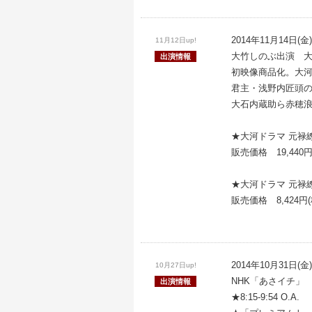
2014年11月14日(金
11月12日up!
大竹しのぶ出演 大
出演情報
初映像商品化。大河
君主・浅野内匠頭
大石内蔵助ら赤穂
★大河ドラマ 元禄繚
販売価格 19,440円
★大河ドラマ 元禄繚
販売価格 8,424円(
2014年10月31日(金)
10月27日up!
NHK「あさイチ」
出演情報
★8:15-9:54 O.A.