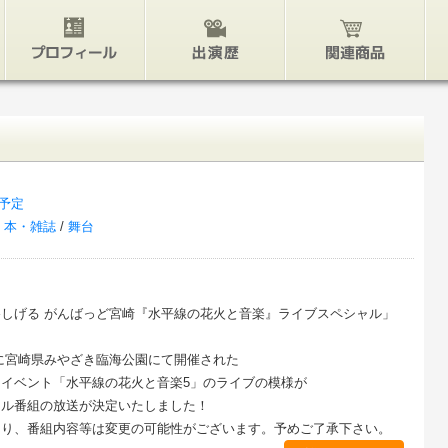
プロフィール
出演歴
関連グッズ
予定
/
本・雑誌
/
舞台
しげる がんばっど宮崎『水平線の花火と音楽』ライブスペシャル」
9日に宮崎県みやざき臨海公園にて開催された
イベント「水平線の花火と音楽5」のライブの模様が
ャル番組の放送が決定いたしました！
より、番組内容等は変更の可能性がございます。予めご了承下さい。