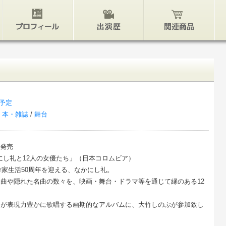
プロフィール
出演歴
関連グッズ
予定
/
本・雑誌
/
舞台
)発売
にし礼と12人の女優たち」（日本コロムビア）
・作家生活50周年を迎える、なかにし礼。
曲や隠れた名曲の数々を、映画・舞台・ドラマ等を通じて縁のある12
ちが表現力豊かに歌唱する画期的なアルバムに、大竹しのぶが参加致し