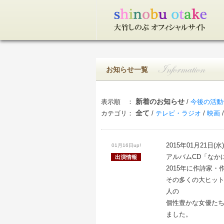
トップページ
お知らせ一覧
新着のお知らせ
表示順 ：
/
今後の活動
全て
カテゴリ：
/
テレビ・ラジオ
/
映画
2015年01月21日(水
01月16日up!
アルバムCD「なか
出演情報
2015年に作詩家
その多くの大ヒット
人の
個性豊かな女優た
ました。