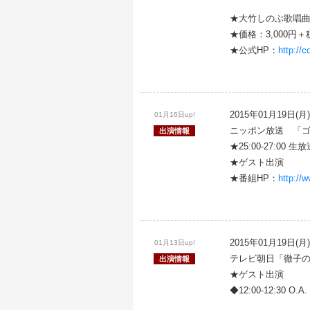
★大竹しのぶ歌唱
★価格：3,000円＋税
★公式HP：
http://c
2015年01月19日(月)
01月16日up!
ニッポン放送 「
出演情報
★25:00-27:00 生
★ゲスト出演
★番組HP：
http://
2015年01月19日(月)
01月13日up!
テレビ朝日「徹子
出演情報
★ゲスト出演
◆12:00-12:30 O.A.