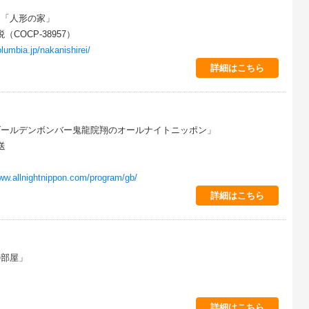
曲「人形の家」
（COCP-38957）
olumbia.jp/nakanishirei/
詳細はこちら
ゴールデンボンバー鬼龍院翔のオールナイトニッポン」
放送
www.allnightnippon.com/program/gb/
詳細はこちら
の部屋」
詳細はこちら