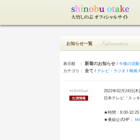
トップページ
お知らせ一覧
新着のお知らせ
表示順 ：
/
今後の活動
全て
カテゴリ：
/
テレビ・ラジオ
/
映画
2022年02月24日(木)
02月24日up!
日本テレビ「スッ
出演情報
★時間：8:00-10:25 
★番組公式HP：
htt