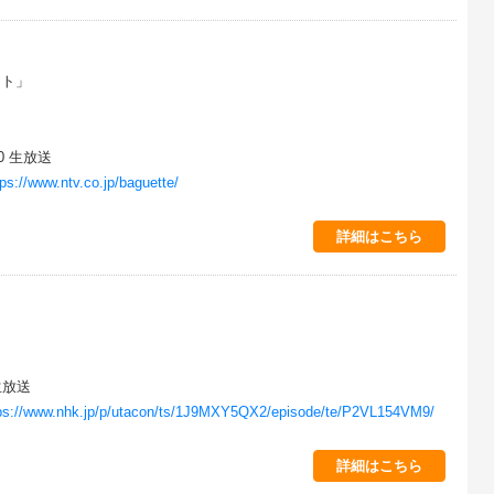
ット」
30 生放送
ps://www.ntv.co.jp/baguette/
詳細はこちら
生放送
ps://www.nhk.jp/p/utacon/ts/1J9MXY5QX2/episode/te/P2VL154VM9/
詳細はこちら