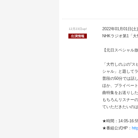
2022年01月01日(土)
12月23日up!
NHKラジオ第1「
出演情報
【元日スペシャル
「大竹しのぶの“ス
シャル」と題してラ
普段の50分では話
ほか、プライベー
曲特集をお送りし
もちろんリスナー
ていただきたいの
★時間：14:05-16:
★番組公式HP：
htt