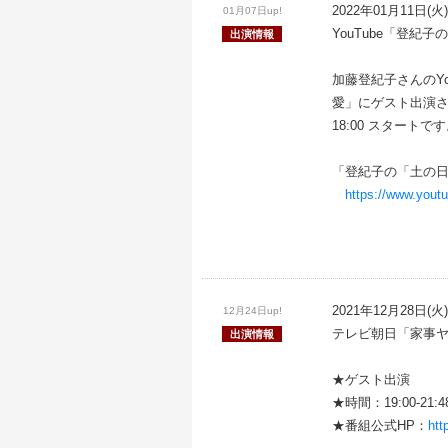
2022年01月11日(火)
01月07日up!
YouTube「登紀
出演情報
加藤登紀子さんのYo
愛」にゲスト出演
18:00 スタート
「登紀子の「土の
https://www.yo
2021年12月28日(火)
12月24日up!
テレビ朝日「家事ヤ
出演情報
★ゲスト出演
★時間：19:00-21:48
★番組公式HP：
htt