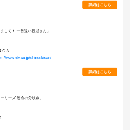
詳細はこちら
まして！ 一番遠い親戚さん」
 O.A.
ps://www.ntv.co.jp/shinsekisan/
詳細はこちら
トーリーズ 運命の分岐点」
演
0