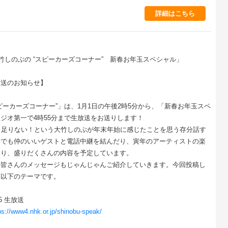
詳細はこちら
大竹しのぶの “スピーカーズコーナー” 新春お年玉スペシャル」
放送のお知らせ】
ピーカーズコーナー”」は、1月1日の午後2時5分から、「新春お年玉スペ
ジオ第一で4時55分まで生放送をお送りします！
し足りない！という大竹しのぶが年末年始に感じたことを思う存分話す
トでも仲のいいゲストと電話中継を結んだり、寅年のアーティストの楽
たり、盛りだくさんの内容を予定しています。
の皆さんのメッセージもじゃんじゃんご紹介していきます。今回投稿し
は以下のテーマです。
55 生放送
ps://www4.nhk.or.jp/shinobu-speak/