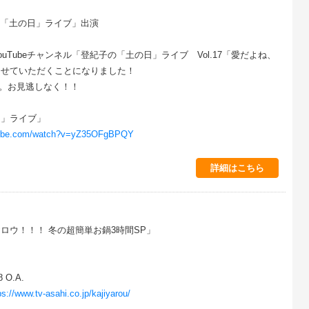
子の「土の日」ライブ」出演
uTubeチャンネル「登紀子の「土の日」ライブ Vol.17「愛だよね、
させていただくことになりました！
です。お見逃しなく！！
日」ライブ」
utube.com/watch?v=yZ35OFgBPQY
詳細はこちら
ロウ！！！ 冬の超簡単お鍋3時間SP」
 O.A.
ps://www.tv-asahi.co.jp/kajiyarou/