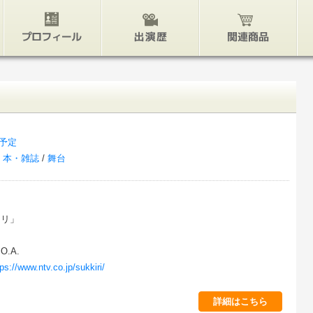
プロフィール
出演歴
関連グッズ
予定
/
本・雑誌
/
舞台
キリ」
O.A.
ps://www.ntv.co.jp/sukkiri/
詳細はこちら