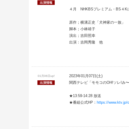
出演情報
４月 NHKBSプレミアム・BS４
原作；横溝正史「犬神家の一族」
脚本；小林靖子
演出；吉田照幸
出演：吉岡秀隆 他
2023年01月07日(土)
01月06日up!
関西テレビ「モモコのOH!ソレ!み〜
出演情報
★13:59-14:28 放送
★番組公式HP：
https://www.ktv.jp/