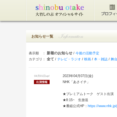
トップページ
プロフィ
お知らせ一覧
新着のお知らせ
表示順 ：
/
今後の活動予定
全て
カテゴリ：
/
テレビ・ラジオ
/
映画
/
本・雑誌
/
舞
2023年04月07日(金)
04月01日up!
NHK「あさイチ」
出演情報
★プレミアムトーク ゲスト出演
★8:15~ 生放送
★番組公式HP：
https://www.nhk.j