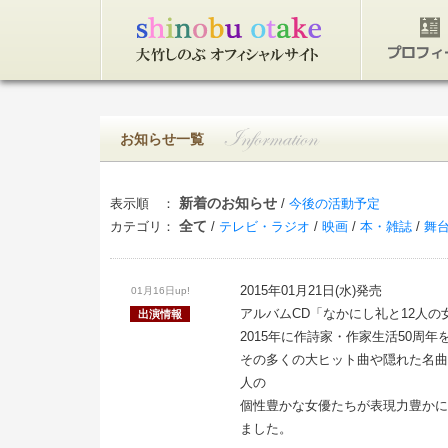
トップページ
プロフィ
お知らせ一覧
新着のお知らせ
表示順 ：
/
今後の活動予定
全て
カテゴリ：
/
テレビ・ラジオ
/
映画
/
本・雑誌
/
舞
2015年01月21日(水)発売
01月16日up!
アルバムCD「なかにし礼と12人
出演情報
2015年に作詩家・作家生活50周
その多くの大ヒット曲や隠れた名曲
人の
個性豊かな女優たちが表現力豊かに
ました。