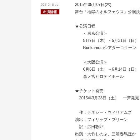
2015年05月07日(木)
02月24日up!
舞台「地獄のオルフェウス」公演決
出演情報
★公演日程
＜東京公演＞
5月7日（木）～5月31日（日）
Bunkamuraシアターコクーン
＜大阪公演＞
6月6日（土）～6月14日（日）
森ノ宮ピロティホール
★チケット発売
2015年3月28日（土） 一斉発売
作：テネシー・ウィリアムズ
演出：フィリップ・ブリーン
訳：広田敦郎
出演：大竹しのぶ、三浦春馬ほか