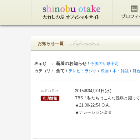
トップページ
プロフィ
お知らせ一覧
新着のお知らせ
表示順 ：
/
今後の活動予定
全て
カテゴリ：
/
テレビ・ラジオ
/
映画
/
本・雑誌
/
舞
2015年04月01日(水)
03月31日up!
TBS「私たちはこんな難病と闘って
出演情報
★21:00-22:54 O.A.
★ナレーション出演