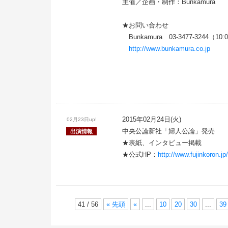
主催／企画・制作：Bunkamura
★お問い合わせ
Bunkamura 03‐3477‐3244（10:
http://www.bunkamura.co.jp
2015年02月24日(火)
02月23日up!
中央公論新社「婦人公論」発売
出演情報
★表紙、インタビュー掲載
★公式HP：
http://www.fujinkoron.jp/
41 / 56
« 先頭
«
...
10
20
30
...
39