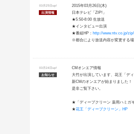
2015年03月26日(木)
03月25日up!
日本テレビ「ZIP!」
出演情報
★5:50-8:00 生放送
★インタビュー出演
★番組HP：
http://www.ntv.co.jp/zip/
※都合により放送内容が変更する場
CMオンエア情報
03月24日up!
大竹が出演しています、花王「ディ
お知らせ
新CMのオンエアが始まりました！
是非ご覧下さい。
★「ディープクリーン 薬用ハミガキ
★
花王「ディープクリーン」HP