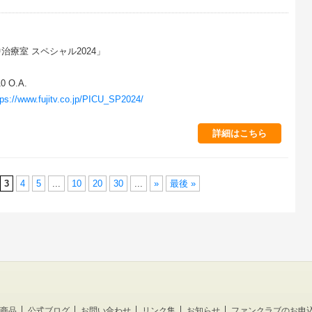
中治療室 スペシャル2024」
0 O.A.
ps://www.fujitv.co.jp/PICU_SP2024/
詳細はこちら
3
4
5
...
10
20
30
...
»
最後 »
商品
公式ブログ
お問い合わせ
リンク集
お知らせ
ファンクラブのお申