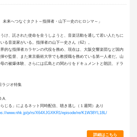
願い 未来へつなぐタクト～指揮者・山下一史のヒロシマ～」
をうけ、託された使命を全うしようと、音楽活動を通して若い人たちに
いる音楽家がいる。指揮者の山下一史さん（62）。
世界的な指揮者カラヤンの代役を務め、現在は、大阪交響楽団など国内
指揮や監督、また東京藝術大学でも教授職を務めている第一人者だ。山
や母の被爆体験、さらには広島との関わりをドキュメントと朗読、ドラ
の日ラジオ特集
ぶ
.A.
る」によるネット同時配信、聴き逃し（１週間）あり
ps://www.nhk.jp/p/rs/X64XJGXKR1/episode/re/K1W38YL18L/
詳細はこちら