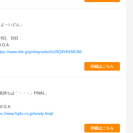
！よ～いどん」
9日、10日
 O.A
ttps://www.nhk.jp/p/ohayoidon/ts/RQ4VK65RJM/
詳細はこちら
気持ちは「・・・」FINAL」
0 O.A.
ps://www.fujitv.co.jp/lonely-final/
詳細はこちら