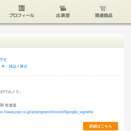
プロフィール
出演歴
関連グッズ
予定
/
本・雑誌
/
舞台
りのワルノリ」
:00 生放送
ps://www.joqr.co.jp/qr/program/terunori/#google_vignette
詳細はこちら