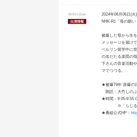
2024年08月06日(火)
08月01日up!
NHK-R1「母の
出演情報
被爆した母から生
メッセージを届けて
ベルリン留学中に
の名だたる楽団の
下さんの音楽活動
マでつづる。
★被爆79年 原爆
朗読：大竹しの
★時間：9:05-9:55 O
※「らじるらじ
★番組公式HP：
htt