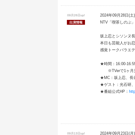
2024年09月28日(土)
09月26日up!
NTV「喫茶しのぶ
出演情報
坂上忍とシソンヌ
本日も芸能人がお
感覚トークバラエ
★時間：16:00-16:
※TVerで1ヶ月
★MC：坂上忍、長
★ゲスト：光石研
★番組公式HP：
htt
2024年09月23日(月)
09月13日up!