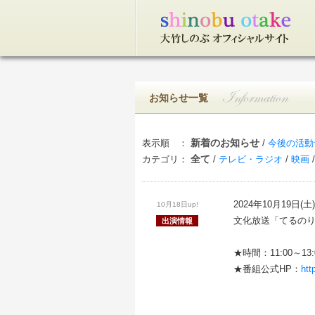
トップページ
お知らせ一覧
新着のお知らせ
表示順 ：
/
今後の活動
全て
カテゴリ：
/
テレビ・ラジオ
/
映画
2024年10月19日(土)
10月18日up!
文化放送「てるの
出演情報
★時間：11:00～13
★番組公式HP：
htt