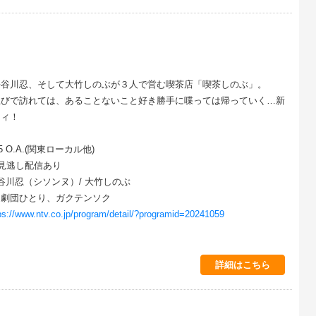
」
長谷川忍、そして大竹しのぶが３人で営む喫茶店「喫茶しのぶ」。
忍びで訪れては、あることないこと好き勝手に喋っては帰っていく…新
ティ！
55 O.A.(関東ローカル他)
見逃し配信あり
谷川忍（シソンヌ）/ 大竹しのぶ
、劇団ひとり、ガクテンソク
ps://www.ntv.co.jp/program/detail/?programid=20241059
詳細はこちら