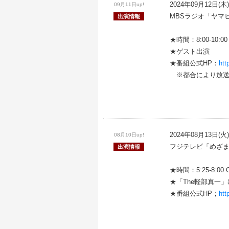
2024年09月12日(木)
09月11日up!
MBSラジオ「ヤマ
出演情報
★時間：8:00-10:0
★ゲスト出演
★番組公式HP：
htt
※都合により放送
2024年08月13日(火)
08月10日up!
フジテレビ「めざ
出演情報
★時間：5:25-8:00 O
★「The軽部真一」
★番組公式HP；
htt