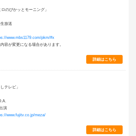
ヒロのぴかッとモーニング」
0 生放送
ps://www.mbs1179.com/pkm/#x
内容が変更になる場合があります。
詳細はこちら
ましテレビ」
.A.
出演
ps://www.fujitv.co.jp/meza/
詳細はこちら