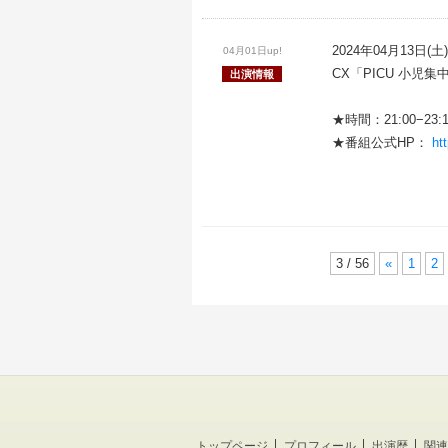
2024年04月13日(土)
04月01日up!
CX「PICU 小児集
出演情報
★時間：21:00−23:1
★番組公式HP：
htt
3 / 56
«
1
2
トップページ
プロフィール
出演歴
関連