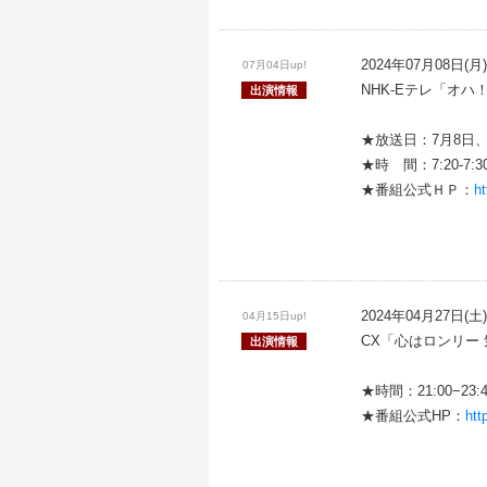
2024年07月08日(月)
07月04日up!
NHK-Eテレ「オハ
出演情報
★放送日：7月8日、
★時 間：7:20-7:30
★番組公式ＨＰ：
h
2024年04月27日(土)
04月15日up!
CX「心はロンリー 
出演情報
★時間：21:00−23:4
★番組公式HP：
htt