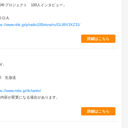
100年プロジェクト 100人インタビュー」
 O.A.
ps://www.nhk.jp/p/radio100intvw/rs/GL46V3XZ31/
詳細はこちら
V」
:00 生放送
ps://www.mbs.jp/4chantv/
内容が変更になる場合があります。
詳細はこちら