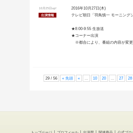
2016年10月27日(木)
10月25日up!
テレビ朝日「羽鳥慎一 モーニング
出演情報
★8:00-9:55 生放送
★コーナー出演
※都合により、番組の内容が変更
29 / 56
« 先頭
«
...
10
20
...
27
28
トップページ
プロフィール
出演歴
関連商品
公式ブロ