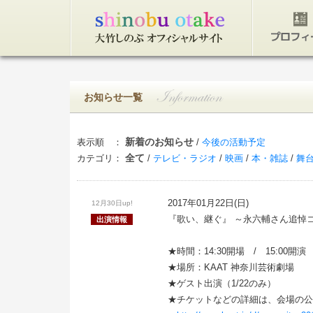
トップページ
プロフィ
お知らせ一覧
新着のお知らせ
表示順 ：
/
今後の活動予定
全て
カテゴリ：
/
テレビ・ラジオ
/
映画
/
本・雑誌
/
舞
2017年01月22日(日)
12月30日up!
『歌い、継ぐ』 ～永六輔さん追悼
出演情報
★時間：14:30開場 / 15:00開演
★場所：KAAT 神奈川芸術劇場
★ゲスト出演（1/22のみ）
★チケットなどの詳細は、会場の公