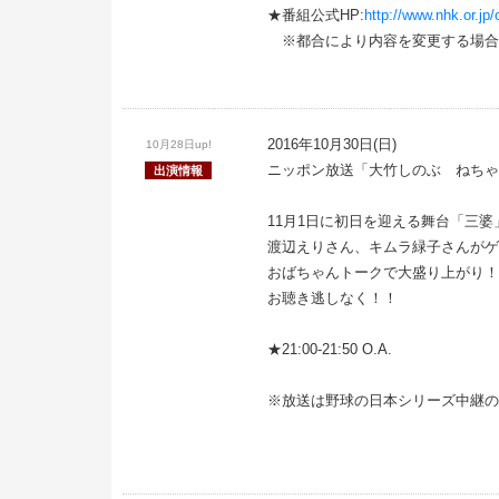
★番組公式HP:
http://www.nhk.or.jp
※都合により内容を変更する場合
2016年10月30日(日)
10月28日up!
ニッポン放送「大竹しのぶ ねちゃ
出演情報
11月1日に初日を迎える舞台「三
渡辺えりさん、キムラ緑子さんがゲ
おばちゃんトークで大盛り上がり！
お聴き逃しなく！！
★21:00-21:50 O.A.
※放送は野球の日本シリーズ中継の