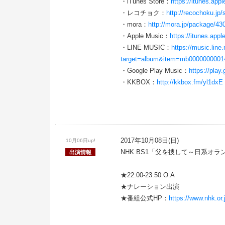
・iTunes Store：
https://itunes.ap
・レコチョク：
http://recochoku.jp
・mora：
http://mora.jp/package/
・Apple Music：
https://itunes.app
・LINE MUSIC：
https://music.line
target=album&item=mb000000000
・Google Play Music：
https://pla
・KKBOX：
http://kkbox.fm/yl1dxE
2017年10月08日(日)
10月06日up!
NHK BS1「父を捜して～日系オ
出演情報
★22:00-23:50 O.A
★ナレーション出演
★番組公式HP：
https://www.nhk.or