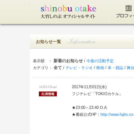
トップページ
プロフィ
お知らせ一覧
新着のお知らせ
表示順 ：
/
今後の活動予定
全て
カテゴリ：
/
テレビ・ラジオ
/
映画
/
本・雑誌
/
舞
2017年11月01日(水)
10月27日up!
フジテレビ「TOKIOカケル」
出演情報
★23:00～23:40 O.A.
★番組公式HP：
http://www.fujitv