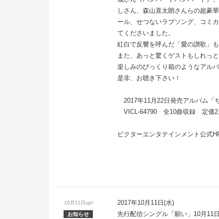
しさん、森山直太朗さんらの超豪華
ール、せつないラブソング、コミカ
てくださいました。
紅白で反響を呼んだ「愛の讃歌」も
また、あっと驚くゲストもしれっと
楽しみのびっくり箱のようなアルバ
是非、お聴き下さい！
2017年11月22日発売アルバム「
VICL-64790 全10曲収録 定価2
ビクターエンタテインメント公式H
2017年10月11日(水)
10月11日up!
先行配信シングル「願い」10月11
お知らせ