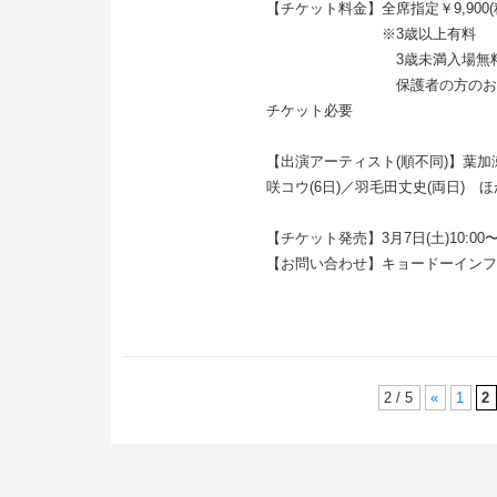
【チケット料金】全席指定￥9,900(
※3歳以上有料
3歳未満入場無料
保護者の方のお席で膝の上
チケット必要
【出演アーティスト(順不同)】葉加瀬
咲コウ(6日)／羽毛田丈史(両日) ほ
【チケット発売】3月7日(土)10:00
【お問い合わせ】キョードーインフォメー
2 / 5
«
1
2