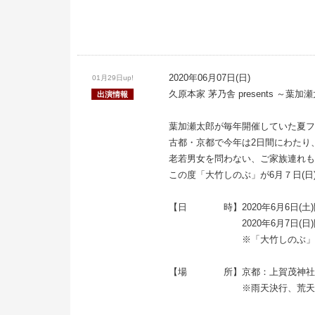
2020年06月07日(日)
01月29日up!
久原本家 茅乃舎 presents ～葉
出演情報
葉加瀬太郎が毎年開催していた夏フ
古都・京都で今年は2日間にわたり
老若男女を問わない、ご家族連れも
この度「大竹しのぶ」が6月７日(日
【日 時】2020年6月6日(土)開場1
2020年6月7日(日)開場14:
※「大竹しのぶ」は7日
【場 所】京都：上賀茂神社（
※雨天決行、荒天