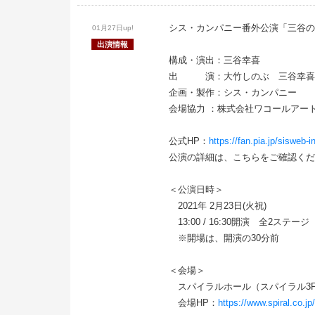
シス・カンパニー番外公演「三谷の
01月27日up!
出演情報
構成・演出：三谷幸喜
出 演：大竹しのぶ 三谷幸喜
企画・製作：シス・カンパニー
会場協力 ：株式会社ワコールアー
公式HP：
https://fan.pia.jp/sisweb-i
公演の詳細は、こちらをご確認くだ
＜公演日時＞
2021年 2月23日(火祝)
13:00 / 16:30開演 全2ステージ
※開場は、開演の30分前
＜会場＞
スパイラルホール（スパイラル
会場HP：
https://www.spiral.co.jp/