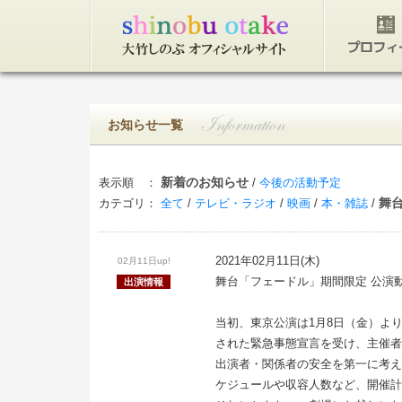
トップページ
プロフィ
お知らせ一覧
新着のお知らせ
表示順 ：
/
今後の活動予定
舞
カテゴリ：
全て
/
テレビ・ラジオ
/
映画
/
本・雑誌
/
2021年02月11日(木)
02月11日up!
舞台「フェードル」期間限定 公演
出演情報
当初、東京公演は1月8日（金）よ
された緊急事態宣言を受け、主催者
出演者・関係者の安全を第一に考え
ケジュールや収容人数など、開催計