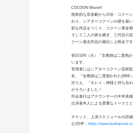
COCOON Movie!!
祝祭的な音楽劇から渋谷・コクーン
わり、シアターコクーンの礎を築い
彩な作品をつくり、コクーン黄金期
そして二人の跡を継ぎ、三代目の芸
クーン過去作品の蔵出し上映会です
初日10/6（火）『女教師は二度
います。
登壇者にはシアターコクーン芸術監
名、『女教師は二度抱かれた(08年
沢りえ、『キレイ－神様と待ち合わ
がそろいました！
司会進行はアナウンサーの中井美穂
出演者本人による貴重なトークとと
チケット、上演スケジュールの詳細
公式HP：
https://www.bunkamura.co