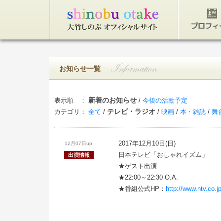
トップページ
プロフィ
お知らせ一覧
新着のお知らせ
表示順 ：
/
今後の活動予定
テレビ・ラジオ
カテゴリ：
全て
/
/
映画
/
本・雑誌
/
舞
2017年12月10日(日)
12月07日up!
日本テレビ「おしゃれイズム」
出演情報
★ゲスト出演
★22:00～22:30 O.A.
★番組公式HP：
http://www.ntv.co.j