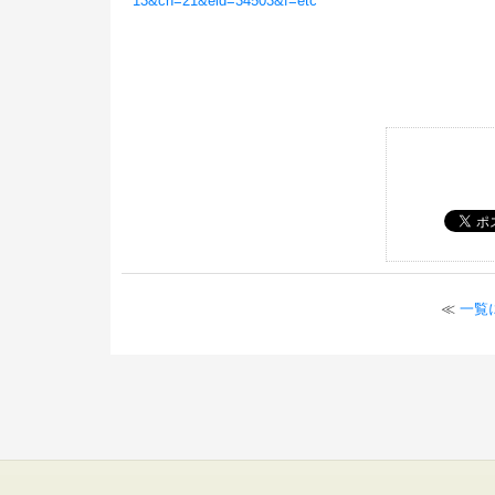
13&ch=21&eid=34503&f=etc
≪
一覧