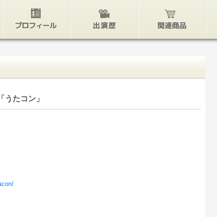
プロフィール
出演歴
関連グッズ
「うたコン」
acon/