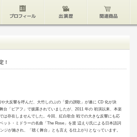
プロフィール
出演歴
関連グッズ
定！
や否や大反響を呼んだ、大竹しのぶの「愛の讃歌」が遂に CD 化が決
台「ピアフ」で披露されていましたが、2011 年の 初演以来、本楽
では存在しませんでした。今回、紅白歌合 戦での大きな反響にも応
ベット・ミドラーの名曲「The Rose」を渡 辺えり氏による日本語詞
レンジが施され、「聴く舞台」とも言え る仕上がりとなっています。