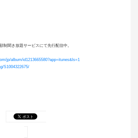
額制聞き放題サービスにて先行配信中。
。
e.com/jp/album/id1213665580?app=itunes&ls=1
ong/S1004322675/