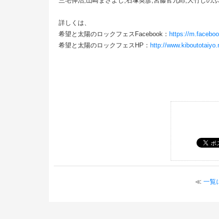
三宅伸治,山崎まさよし,石塚英彦,宮藤官九郎,大竹しのぶ
詳しくは、
希望と太陽のロックフェスFacebook：
https://m.facebo
希望と太陽のロックフェスHP：
http://www.kiboutotaiyo.
≪
一覧