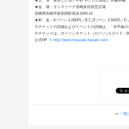
★出 演：泉谷しげる／中村 中／八代亜紀／斉藤和義
★会 場：サンマリーナ宮崎多目的芝広場
宮崎県宮崎市新別府町前浜1400-16
★料 金：Aゾーン 4,000円／B,C,Dゾーン 3,500円／Eゾ
※チケットの詳細およびイベントの詳細は、「水平線の
※チケットは、ローソンチケット（ローソンLコード：88
公式HP ⇒
http://www.miyazaki-hanabi.com/
≪
一覧